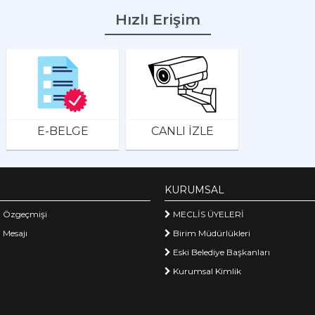
Hızlı Erişim
E-BELGE
CANLI İZLE
KURUMSAL
 Özgeçmişi
MECLİS ÜYELERİ
 Mesajı
Birim Müdürlükleri
Eski Belediye Başkanları
Kurumsal Kimlik