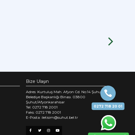
Bize Ulaşın
Adres: Kurtuluş Mah. Afyon Cd. No:14 Şuhut
Belediye Başkanlığı Binası. 03800
Şuhut/Afyonkarahisar
0272 718 20 01
Tel: 0272 718 2001
Faks: 0272 718 2001
E-Posta: iletisim@suhut.bel.tr